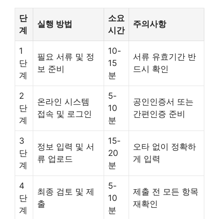
단
소요
실행 방법
주의사항
계
시간
1
10-
필요 서류 및 정
서류 유효기간 반
단
15
보 준비
드시 확인
계
분
2
5-
온라인 시스템
공인인증서 또는
단
10
접속 및 로그인
간편인증 준비
계
분
3
15-
정보 입력 및 서
오타 없이 정확하
단
20
류 업로드
게 입력
계
분
4
5-
최종 검토 및 제
제출 전 모든 항목
단
10
출
재확인
계
분