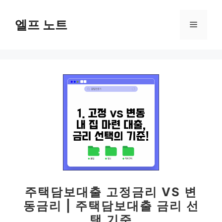
컨
텐
엘프 노트
메
츠
로
뉴
건
너
뛰
기
주택담보대출 고정금리 VS 변
동금리 | 주택담보대출 금리 선
택 기준