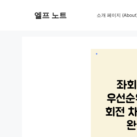
컨
텐
엘프 노트
소개 페이지 (About
츠
로
건
너
뛰
기