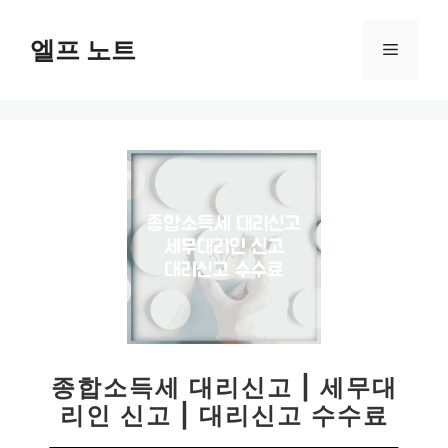
컨
텐
엘프 노트
메
츠
로
뉴
건
너
뛰
기
종합소득세 대리신고 | 세무대
리인 신고 | 대리신고 수수료