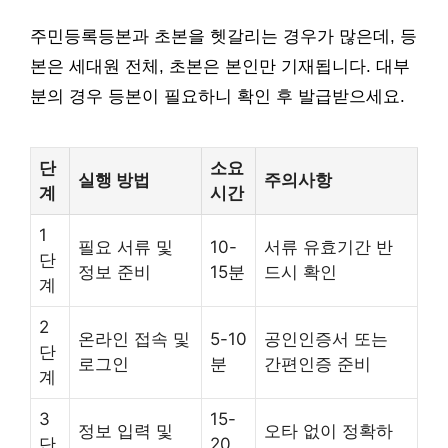
주민등록등본과 초본을 헷갈리는 경우가 많은데, 등
본은 세대원 전체, 초본은 본인만 기재됩니다. 대부
분의 경우 등본이 필요하니 확인 후 발급받으세요.
단
소요
실행 방법
주의사항
계
시간
1
필요 서류 및
10-
서류 유효기간 반
단
정보 준비
15분
드시 확인
계
2
온라인 접속 및
5-10
공인인증서 또는
단
로그인
분
간편인증 준비
계
3
15-
정보 입력 및
오타 없이 정확하
단
20