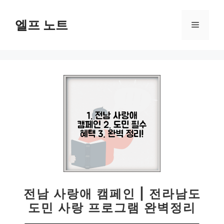
컨
텐
엘프 노트
메
츠
로
뉴
건
너
뛰
기
전남 사랑애 캠페인 | 전라남도
도민 사랑 프로그램 완벽정리