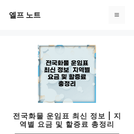
컨
텐
엘프 노트
메
츠
로
뉴
건
너
뛰
기
전국화물 운임표 최신 정보 | 지
역별 요금 및 할증료 총정리