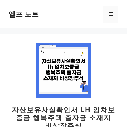
컨
텐
엘프 노트
메
츠
로
뉴
건
너
뛰
기
자산보유사실확인서 LH 임차보
증금 행복주택 출자금 소재지
비상장주식