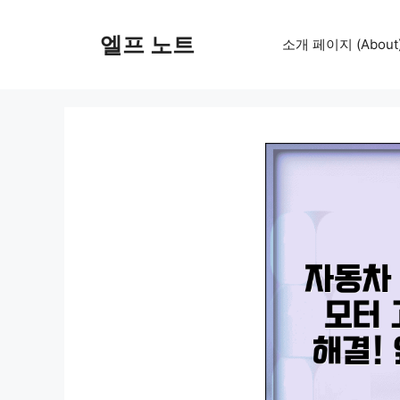
컨
텐
엘프 노트
소개 페이지 (About
츠
로
건
너
뛰
기