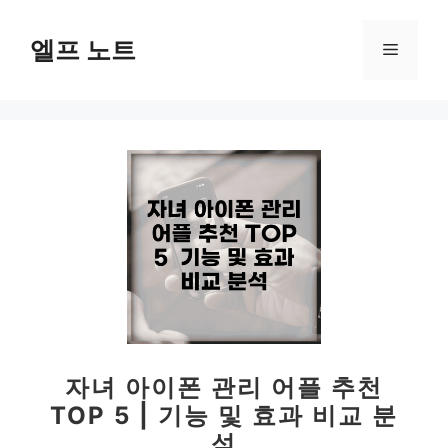
컨
텐
엘프 노트
메
츠
로
뉴
건
너
뛰
기
자녀 아이폰 관리 어플 추천
TOP 5 | 기능 및 효과 비교 분
석