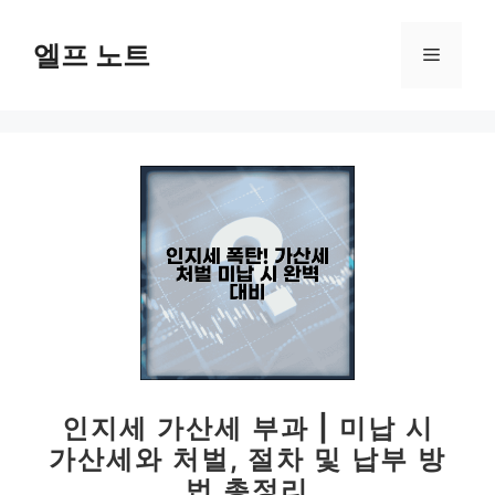
컨
텐
엘프 노트
메
츠
로
뉴
건
너
뛰
기
인지세 가산세 부과 | 미납 시
가산세와 처벌, 절차 및 납부 방
법 총정리