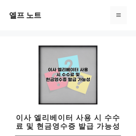
컨
텐
엘프 노트
메
츠
로
뉴
건
너
뛰
기
이사 엘리베이터 사용 시 수수
료 및 현금영수증 발급 가능성