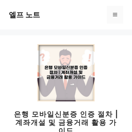
컨
텐
엘프 노트
메
츠
로
뉴
건
너
뛰
기
은행 모바일신분증 인증 절차 |
계좌개설 및 금융거래 활용 가
이드