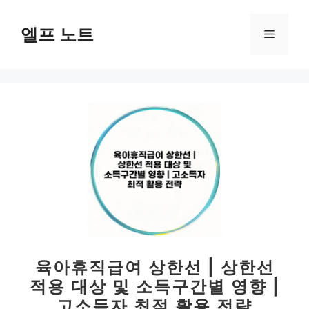
컨
텐
엘프 노트
메
츠
로
뉴
건
너
뛰
기
육아휴직급여 상한선 | 상한선
적용 대상 및 소득구간별 영향 |
고소득자 최적 활용 전략