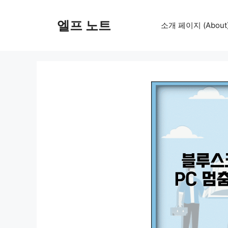
컨
텐
엘프 노트
소개 페이지 (About
츠
로
건
너
뛰
기