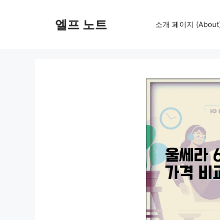
컨
텐
엘프 노트
소개 페이지 (About
츠
로
건
너
뛰
기