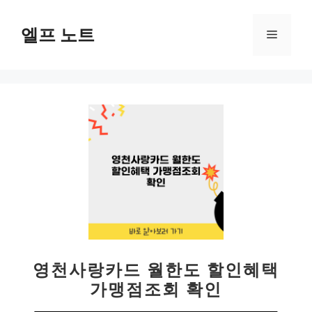
컨
텐
엘프 노트
메
츠
로
뉴
건
너
뛰
기
영천사랑카드 월한도 할인혜택
가맹점조회 확인