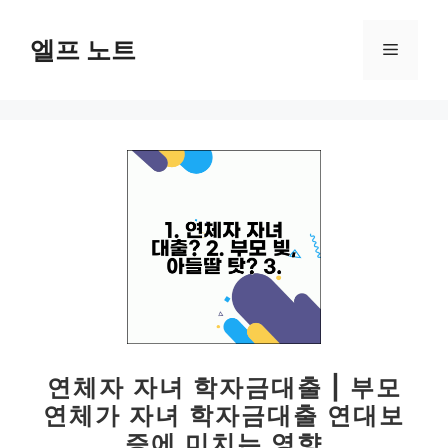
컨
텐
엘프 노트
메
츠
로
뉴
건
너
뛰
기
연체자 자녀 학자금대출 | 부모
연체가 자녀 학자금대출 연대보
증에 미치는 영향