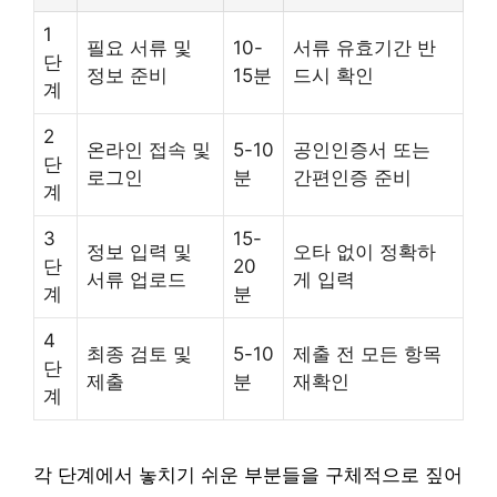
1
필요 서류 및
10-
서류 유효기간 반
단
정보 준비
15분
드시 확인
계
2
온라인 접속 및
5-10
공인인증서 또는
단
로그인
분
간편인증 준비
계
3
15-
정보 입력 및
오타 없이 정확하
단
20
서류 업로드
게 입력
계
분
4
최종 검토 및
5-10
제출 전 모든 항목
단
제출
분
재확인
계
각 단계에서 놓치기 쉬운 부분들을 구체적으로 짚어