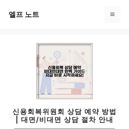
컨
텐
엘프 노트
메
츠
로
뉴
건
너
뛰
기
신용회복위원회 상담 예약 방법
| 대면/비대면 상담 절차 안내