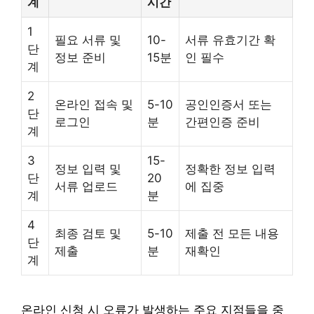
계
시간
1
필요 서류 및
10-
서류 유효기간 확
단
정보 준비
15분
인 필수
계
2
온라인 접속 및
5-10
공인인증서 또는
단
로그인
분
간편인증 준비
계
3
15-
정보 입력 및
정확한 정보 입력
단
20
서류 업로드
에 집중
계
분
4
최종 검토 및
5-10
제출 전 모든 내용
단
제출
분
재확인
계
온라인 신청 시 오류가 발생하는 주요 지점들을 중