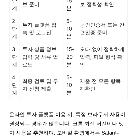
단
15
보 준비
보 정확성 확인
계
분
2
5-
투자 플랫폼 접
공인인증서 또는 간
단
10
속 및 로그인
편인증 준비
계
분
3
투자 상품 정보
15-
오타 없이 정확하게
단
입력 및 서류 업
20
입력, 파일 형식 확
계
로드
분
인
4
5-
최종 검토 및 투
제출 전 모든 항목
단
10
자 신청 제출
재확인
계
분
온라인 투자 플랫폼 이용 시, 특정 브라우저 사용이
권장되는 경우가 많습니다. 크롬 최신 버전이나 엣
지 사용을 추천하며, 모바일 환경에서는 Safari나