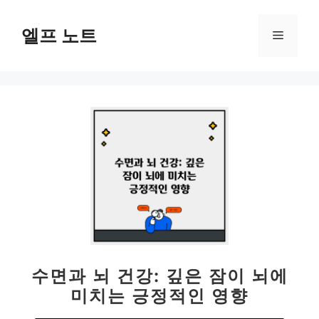
컨
텐
엘프 노트
메
츠
로
뉴
건
너
뛰
기
수면과 뇌 건강: 깊은 잠이 뇌에
미치는 긍정적인 영향