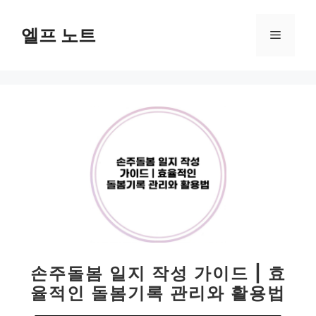
컨
텐
엘프 노트
메
츠
로
뉴
건
너
뛰
기
손주돌봄 일지 작성 가이드 | 효
율적인 돌봄기록 관리와 활용법