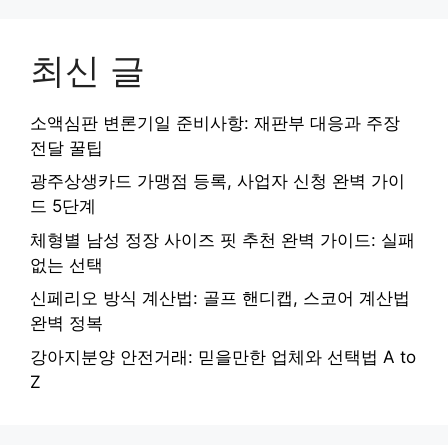
최신 글
소액심판 변론기일 준비사항: 재판부 대응과 주장
전달 꿀팁
광주상생카드 가맹점 등록, 사업자 신청 완벽 가이
드 5단계
체형별 남성 정장 사이즈 핏 추천 완벽 가이드: 실패
없는 선택
신페리오 방식 계산법: 골프 핸디캡, 스코어 계산법
완벽 정복
강아지분양 안전거래: 믿을만한 업체와 선택법 A to
Z