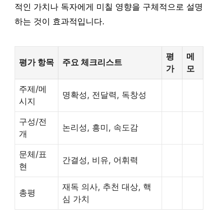
적인 가치나 독자에게 미칠 영향을 구체적으로 설명
하는 것이 효과적입니다.
평
메
평가 항목
주요 체크리스트
가
모
주제/메
명확성, 전달력, 독창성
시지
구성/전
논리성, 흥미, 속도감
개
문체/표
간결성, 비유, 어휘력
현
재독 의사, 추천 대상, 핵
총평
심 가치