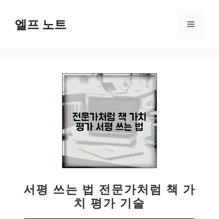
컨
텐
엘프 노트
메
츠
로
뉴
건
너
뛰
기
서평 쓰는 법 전문가처럼 책 가
치 평가 기술