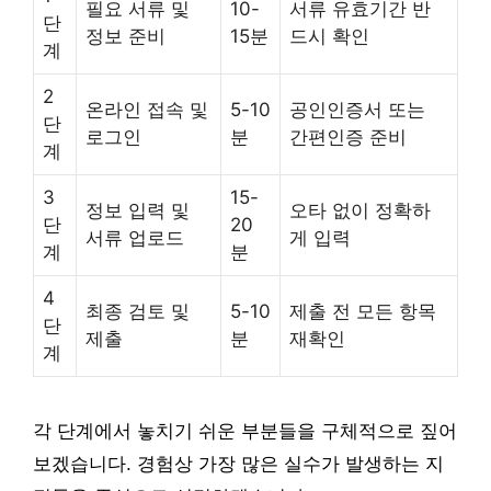
필요 서류 및
10-
서류 유효기간 반
단
정보 준비
15분
드시 확인
계
2
온라인 접속 및
5-10
공인인증서 또는
단
로그인
분
간편인증 준비
계
3
15-
정보 입력 및
오타 없이 정확하
단
20
서류 업로드
게 입력
계
분
4
최종 검토 및
5-10
제출 전 모든 항목
단
제출
분
재확인
계
각 단계에서 놓치기 쉬운 부분들을 구체적으로 짚어
보겠습니다. 경험상 가장 많은 실수가 발생하는 지