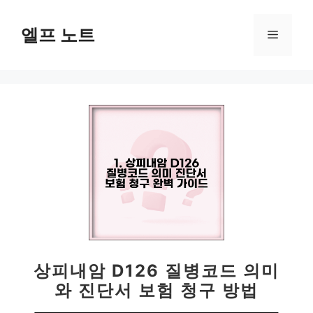
컨
텐
엘프 노트
메
츠
로
뉴
건
너
뛰
기
상피내암 D126 질병코드 의미
와 진단서 보험 청구 방법