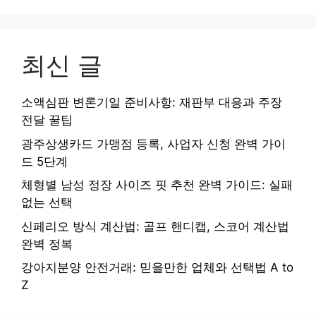
최신 글
소액심판 변론기일 준비사항: 재판부 대응과 주장
전달 꿀팁
광주상생카드 가맹점 등록, 사업자 신청 완벽 가이
드 5단계
체형별 남성 정장 사이즈 핏 추천 완벽 가이드: 실패
없는 선택
신페리오 방식 계산법: 골프 핸디캡, 스코어 계산법
완벽 정복
강아지분양 안전거래: 믿을만한 업체와 선택법 A to
Z