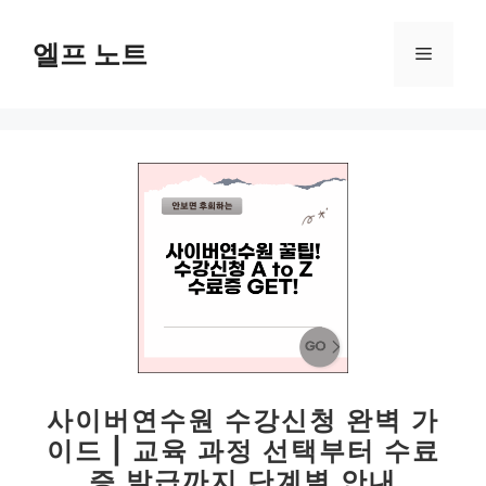
컨
텐
엘프 노트
메
츠
로
뉴
건
너
뛰
기
사이버연수원 수강신청 완벽 가
이드 | 교육 과정 선택부터 수료
증 발급까지 단계별 안내