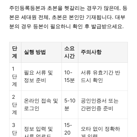
주민등록등본과 초본을 헷갈리는 경우가 많은데, 등
본은 세대원 전체, 초본은 본인만 기재됩니다. 대부
분의 경우 등본이 필요하니 확인 후 발급받으세요.
단
소요
실행 방법
주의사항
계
시간
1
필요 서류 및
10-
서류 유효기간 반
단
정보 준비
15분
드시 확인
계
2
온라인 접속 및
5-10
공인인증서 또는
단
로그인
분
간편인증 준비
계
3
15-
정보 입력 및
오타 없이 정확하
단
20
서류 업로드
게 입력