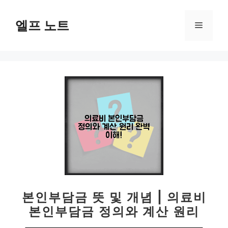
컨
텐
엘프 노트
메
츠
로
뉴
건
너
뛰
기
본인부담금 뜻 및 개념 | 의료비
본인부담금 정의와 계산 원리