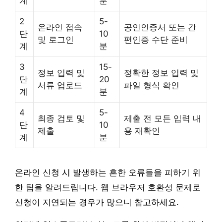
계
분
2
5-
온라인 접속
공인인증서 또는 간
단
10
및 로그인
편인증 수단 준비
계
분
3
15-
정보 입력 및
정확한 정보 입력 및
단
20
서류 업로드
파일 형식 확인
계
분
4
5-
최종 검토 및
제출 전 모든 입력 내
단
10
제출
용 재확인
계
분
온라인 신청 시 발생하는 흔한 오류들을 피하기 위
한 팁을 알려드립니다. 웹 브라우저 호환성 문제로
신청이 지연되는 경우가 많으니 참고하세요.