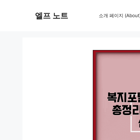
컨
텐
엘프 노트
소개 페이지 (About
츠
로
건
너
뛰
기