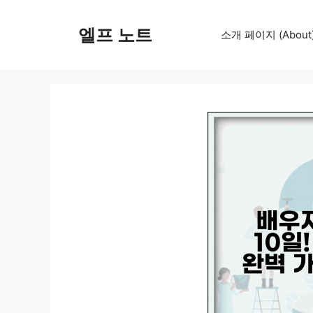
컨
텐
엘프 노트
소개 페이지 (About
츠
로
건
너
뛰
기