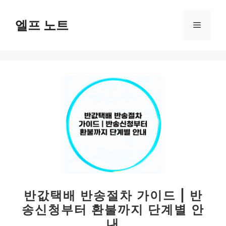
컨
텐
엘프 노트
메
츠
로
뉴
건
너
뛰
기
반값택배 반송절차 가이드 | 반
송신청부터 환불까지 단계별 안
내