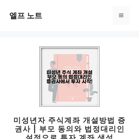
컨
텐
엘프 노트
메
츠
로
뉴
건
너
뛰
기
미성년자 주식계좌 개설방법 증
권사 | 부모 동의와 법정대리인
설정으로 투자 계좌 생성