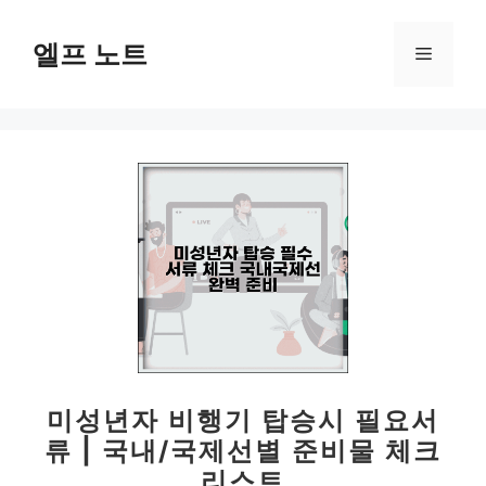
컨
텐
엘프 노트
메
츠
로
뉴
건
너
뛰
기
미성년자 비행기 탑승시 필요서
류 | 국내/국제선별 준비물 체크
리스트