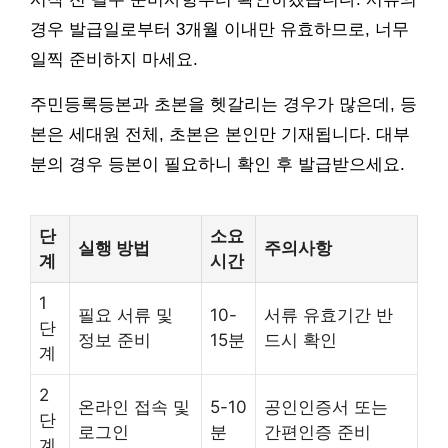
경우 발급일로부터 3개월 이내만 유효하므로, 너무
일찍 준비하지 마세요.
주민등록등본과 초본을 헷갈리는 경우가 많은데, 등
본은 세대원 전체, 초본은 본인만 기재됩니다. 대부
분의 경우 등본이 필요하니 확인 후 발급받으세요.
단
소요
실행 방법
주의사항
계
시간
1
필요 서류 및
10-
서류 유효기간 반
단
정보 준비
15분
드시 확인
계
2
온라인 접속 및
5-10
공인인증서 또는
단
로그인
분
간편인증 준비
계