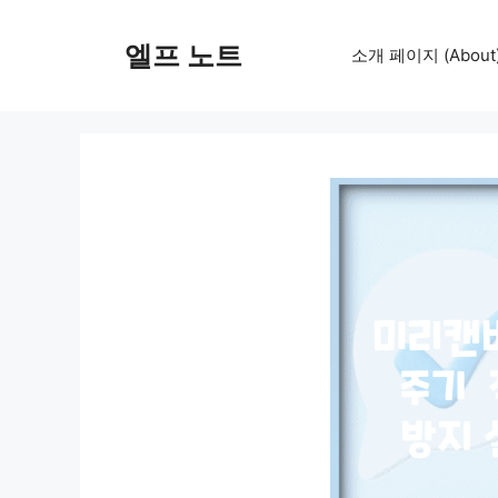
컨
텐
엘프 노트
소개 페이지 (About
츠
로
건
너
뛰
기