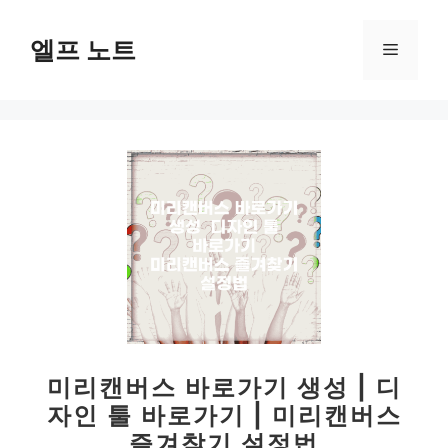
컨
텐
엘프 노트
메
츠
로
뉴
건
너
뛰
기
미리캔버스 바로가기 생성 | 디
자인 툴 바로가기 | 미리캔버스
즐겨찾기 설정법