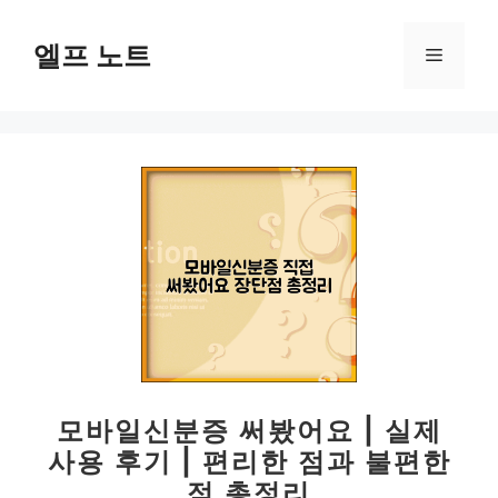
컨
텐
엘프 노트
메
츠
로
뉴
건
너
뛰
기
모바일신분증 써봤어요 | 실제
사용 후기 | 편리한 점과 불편한
점 총정리