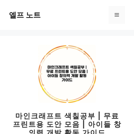
컨
텐
엘프 노트
메
츠
로
뉴
건
너
뛰
기
마인크래프트 색칠공부 | 무료
프린트용 도안 모음 | 아이들 창
의력 개발 활동 가이드