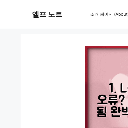
컨
텐
엘프 노트
소개 페이지 (About
츠
로
건
너
뛰
기