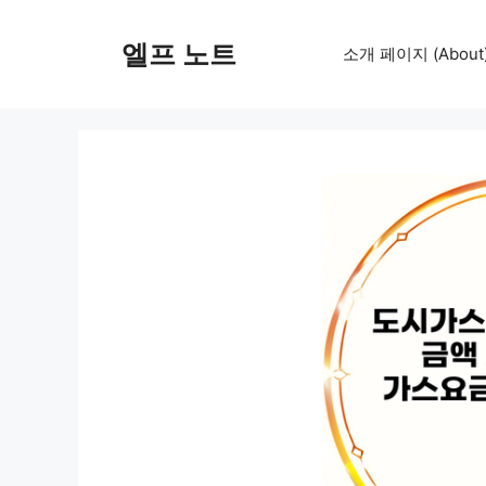
컨
텐
엘프 노트
소개 페이지 (About
츠
로
건
너
뛰
기