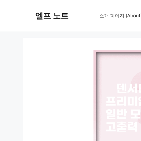
컨
텐
엘프 노트
소개 페이지 (About
츠
로
건
너
뛰
기