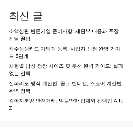
최신 글
소액심판 변론기일 준비사항: 재판부 대응과 주장
전달 꿀팁
광주상생카드 가맹점 등록, 사업자 신청 완벽 가이
드 5단계
체형별 남성 정장 사이즈 핏 추천 완벽 가이드: 실패
없는 선택
신페리오 방식 계산법: 골프 핸디캡, 스코어 계산법
완벽 정복
강아지분양 안전거래: 믿을만한 업체와 선택법 A to
Z