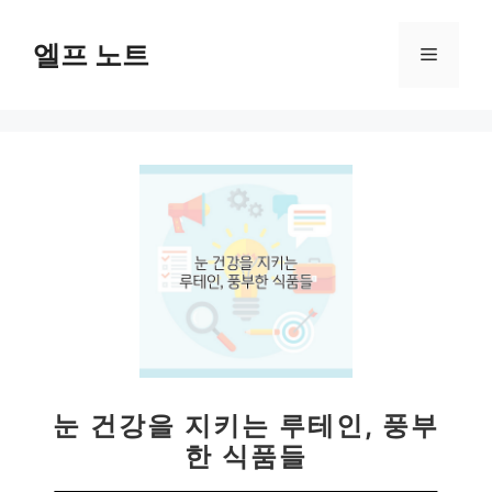
컨
텐
엘프 노트
메
츠
로
뉴
건
너
뛰
기
눈 건강을 지키는 루테인, 풍부
한 식품들