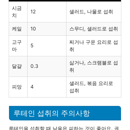
시금
12
샐러드, 나물로 섭취
치
케일
10
스무디, 샐러드로 섭취
고구
찌거나 구운 요리로 섭
5
마
취
삶거나, 스크램블로 섭
달걀
0.3
취
샐러드, 볶음 요리로
피망
4
섭취
루테인 섭취의 주의사항
루테인을 섭취할 때 남용은 피하는 것이 좋아요. 권