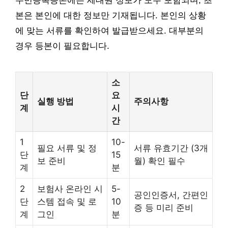
주민등록등본에는 세대원 정보가 모두 포함되며, 초
본은 본인에 대한 정보만 기재됩니다. 본인의 상황
에 맞는 서류를 확인하여 발급받으세요. 대부분의
경우 등본이 필요합니다.
소
단
요
실행 방법
주의사항
계
시
간
1
10-
필요 서류 및 정
서류 유효기간 (3개
단
15
보 준비
월) 확인 필수
계
분
2
보험사 온라인 시
5-
공인인증서, 간편인
단
스템 접속 및 로
10
증 등 미리 준비
계
그인
분