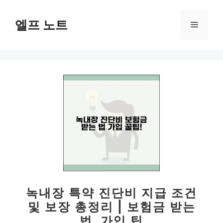
컨
텐
엘프 노트
메
츠
로
뉴
건
너
뛰
기
녹내장 특약 진단비 지급 조건
및 보장 총정리 | 보험금 받는
법, 가입 팁