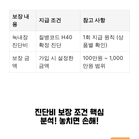
보장 내
지급 조건
참고 사항
용
녹내장
질병코드 H40
1회 지급 원칙 (상
진단비
확정 진단
품별 확인)
보장 금
가입 시 설정한
100만원 ~ 1,000
액
금액
만원 범위