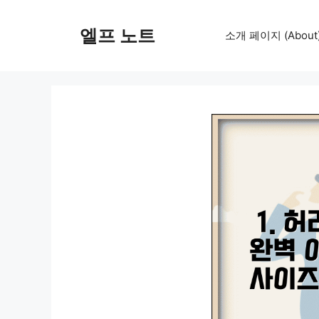
컨
텐
엘프 노트
소개 페이지 (About
츠
로
건
너
뛰
기