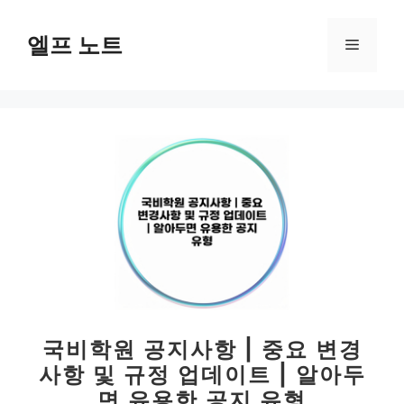
컨
텐
엘프 노트
메
츠
로
뉴
건
너
뛰
기
국비학원 공지사항 | 중요 변경
사항 및 규정 업데이트 | 알아두
면 유용한 공지 유형