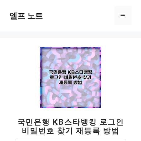
컨
텐
엘프 노트
메
츠
로
뉴
건
너
뛰
기
국민은행 KB스타뱅킹 로그인
비밀번호 찾기 재등록 방법