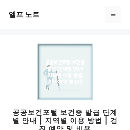
컨
텐
엘프 노트
메
츠
로
뉴
건
너
뛰
기
공공보건포털 보건증 발급 단계
별 안내 | 지역별 이용 방법 | 검
진 예약 및 비용