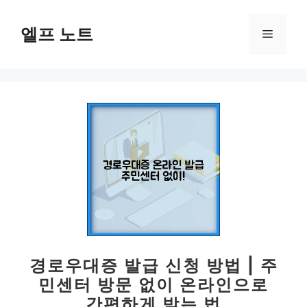
컨
텐
엘프 노트
메
츠
로
뉴
건
너
뛰
기
경로우대증 발급 신청 방법 | 주
민센터 방문 없이 온라인으로
간편하게 받는 법