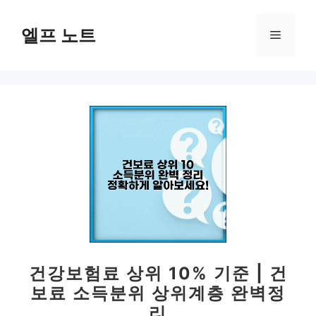
컨
텐
엘프 노트
메
츠
로
뉴
건
너
뛰
기
건강보험료 상위 10% 기준 | 건
보료 소득분위 상위계층 완벽정
리